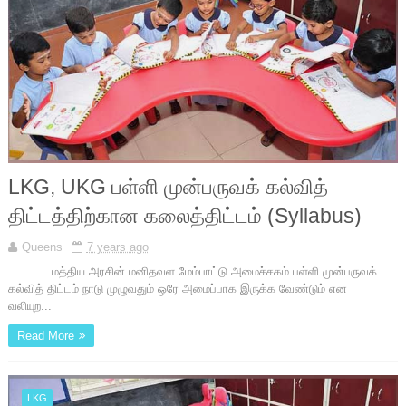
LKG, UKG பள்ளி முன்பருவக் கல்வித்
திட்டத்திற்கான கலைத்திட்டம் (Syllabus)
Queens
7 years ago
மத்திய அரசின் மனிதவள மேம்பாட்டு அமைச்சகம் பள்ளி முன்பருவக்
கல்வித் திட்டம் நாடு முழுவதும் ஒரே அமைப்பாக இருக்க வேண்டும் என
வலியுற...
Read More
LKG