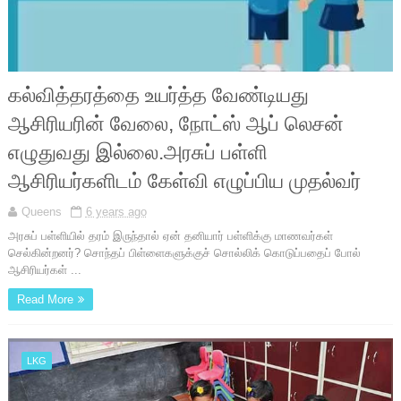
கல்வித்தரத்தை உயர்த்த வேண்டியது
ஆசிரியரின் வேலை, நோட்ஸ் ஆப் லெசன்
எழுதுவது இல்லை.அரசுப் பள்ளி
ஆசிரியர்களிடம் கேள்வி எழுப்பிய முதல்வர்
Queens
6 years ago
அரசுப் பள்ளியில் தரம் இருந்தால் ஏன் தனியார் பள்ளிக்கு மாணவர்கள்
செல்கின்றனர்? சொந்தப் பிள்ளைகளுக்குச் சொல்லிக் கொடுப்பதைப் போல்
ஆசிரியர்கள் ...
Read More
LKG