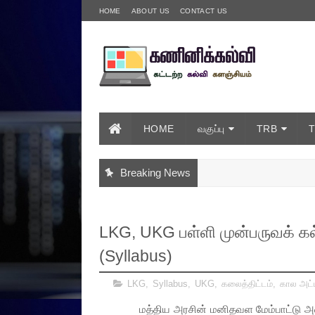
HOME
ABOUT US
CONTACT US
HOME
வகுப்பு
TRB
Breaking News
LKG, UKG பள்ளி முன்பருவக் கல்
(Syllabus)
LKG
,
Syllabus
,
UKG
,
கலைத்திட்டம்
,
கால அ
மத்திய அரசின் மனிதவள மேம்பாட்டு அமைச்சகம