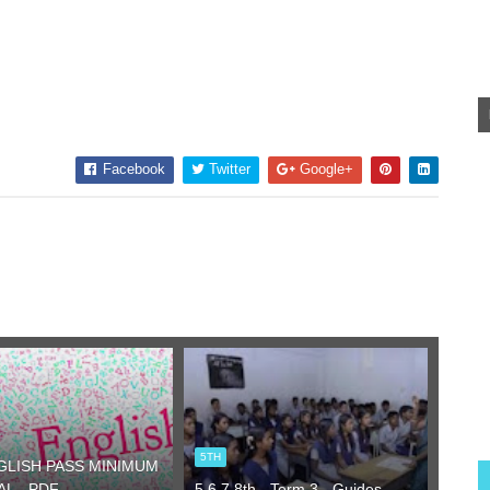
Facebook
Twitter
Google+
5TH
NGLISH PASS MINIMUM
L - PDF
5,6,7,8th - Term 3 - Guides