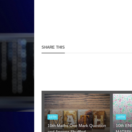
SHARE THIS
10TH
10TH
10th Maths One Mark Question
10th E
and Answer Shuffled
MATERIA