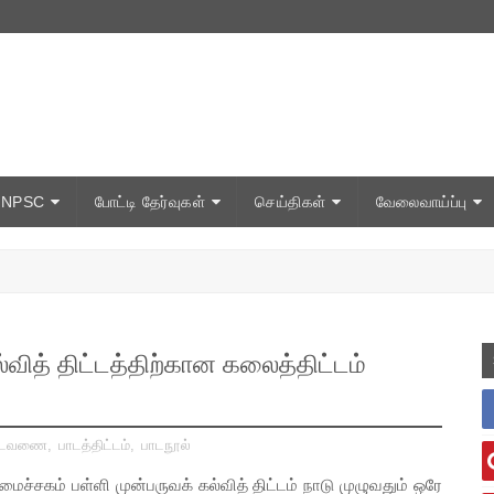
TNPSC
போட்டி தேர்வுகள்
செய்திகள்
வேலைவாய்ப்பு
வித் திட்டத்திற்கான கலைத்திட்டம்
ட்டவணை
,
பாடத்திட்டம்
,
பாடநூல்
் பள்ளி முன்பருவக் கல்வித் திட்டம் நாடு முழுவதும் ஒரே