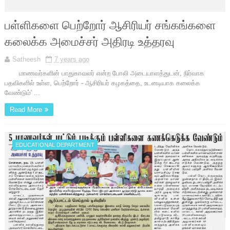
பள்ளிகளை பெற்றோர் ஆசிரியர் சங்கங்களை
கலைக்க அமைச்சர் அதிரடி உத்தரவு
Satheesh
7 years ago
மாணவர்களின் பாதுகாவலர் என்ற போலி அடையாளத்துடன், நிர்வாக
பதவிகளில் உள்ள, பெற்றோர் - ஆசிரியர் கழகத்தை, உடனடியாக கலைக்க
வேண்டும்' ...
Read More
EDUCATIONAL DEPARTMENT