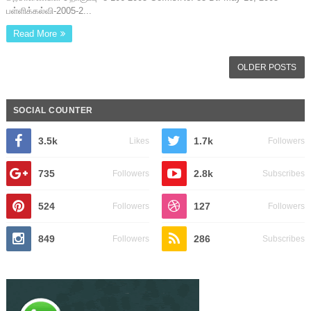
பள்ளிக்கல்வி-2005-2...
Read More
OLDER POSTS
SOCIAL COUNTER
3.5k
1.7k
Likes
Followers
735
2.8k
Followers
Subscribes
524
127
Followers
Followers
849
286
Followers
Subscribes