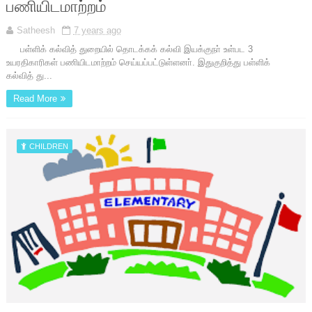
பணியிடமாற்றம்
Satheesh
7 years ago
பள்ளிக் கல்வித் துறையில் தொடக்கக் கல்வி இயக்குநா் உள்பட 3
உயரதிகாரிகள் பணியிடமாற்றம் செய்யப்பட்டுள்ளனா். இதுகுறித்து பள்ளிக்
கல்வித் து...
Read More
CHILDREN