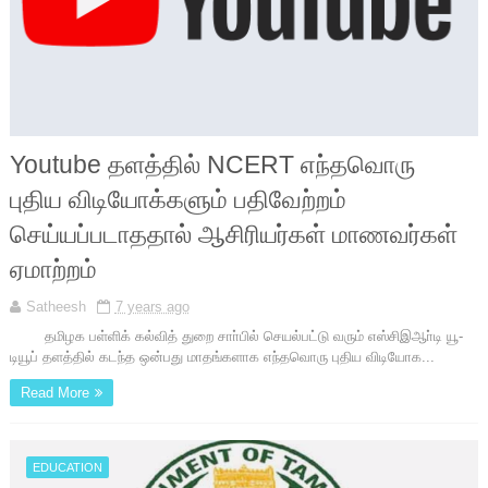
Youtube தளத்தில் NCERT எந்தவொரு
புதிய விடியோக்களும் பதிவேற்றம்
செய்யப்படாததால் ஆசிரியர்கள் மாணவர்கள்
ஏமாற்றம்
Satheesh
7 years ago
தமிழக பள்ளிக் கல்வித் துறை சாா்பில் செயல்பட்டு வரும் எஸ்சிஇஆா்டி யூ-
டியூப் தளத்தில் கடந்த ஒன்பது மாதங்களாக எந்தவொரு புதிய விடியோக...
Read More
EDUCATION