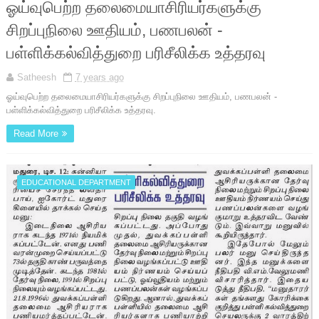
ஓய்வுபெற்ற தலைமையாசிரியர்களுக்கு
சிறப்புநிலை ஊதியம், பணபலன் -
பள்ளிக்கல்வித்துறை பரிசீலிக்க உத்தரவு
Satheesh
7 years ago
ஓய்வுபெற்ற தலைமையாசிரியர்களுக்கு சிறப்புநிலை ஊதியம், பணபலன் -
பள்ளிக்கல்வித்துறை பரிசீலிக்க உத்தரவு.
Read More
EDUCATIONAL DEPARTMENT