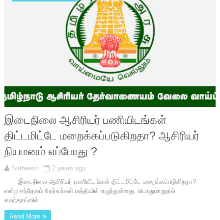
இடைநிலை ஆசிரியர் பணியிடங்கள்
திட்டமிட்டே மறைக்கப்படுகிறதா? ஆசிரியர்
நியமனம் எப்போது ?
Satheesh
7 years ago
இடைநிலை ஆசிரியர் பணியிடங்கள் திட்டமிட்டே மறைக்கப்படுகிறதா?
என்ற சந்தேகம் தேர்வர்கள் மத்தியில் எழுந்துள்ளது. பொதுமாறுதல்
கலந்தாய்வில்...
Read More