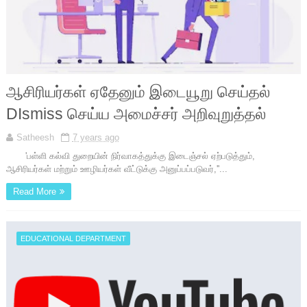
ஆசிரியர்கள் ஏதேனும் இடையூறு செய்தல்
DIsmiss செய்ய அமைச்சர் அறிவுறுத்தல்
Satheesh
7 years ago
'பள்ளி கல்வி துறையின் நிர்வாகத்துக்கு இடைஞ்சல் ஏற்படுத்தும்,
ஆசிரியர்கள் மற்றும் ஊழியர்கள் வீட்டுக்கு அனுப்பப்படுவர்,''...
Read More
EDUCATIONAL DEPARTMENT