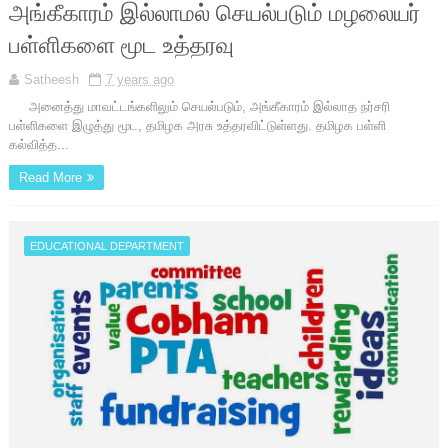
அங்கீகாரம் இல்லாமல் செயல்படும் மழலையர்
பள்ளிகளை மூட உத்தரவு
Satheesh
7 years ago
அனைத்து மாவட்டங்களிலும் செயல்படும், அங்கீகாரம் இல்லாத நர்சரி
பள்ளிகளை இழுத்து மூட, தமிழக அரசு உத்தரவிட்டுள்ளது. தமிழக பள்ளி
கல்வித்த...
Read More
EDUCATIONAL DEPARTMENT