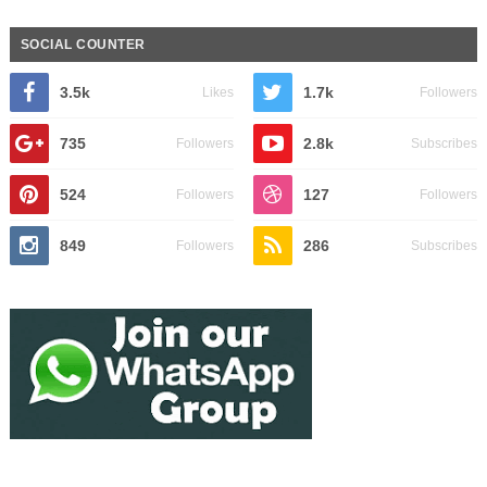
SOCIAL COUNTER
3.5k
1.7k
Likes
Followers
735
2.8k
Followers
Subscribes
524
127
Followers
Followers
849
286
Followers
Subscribes