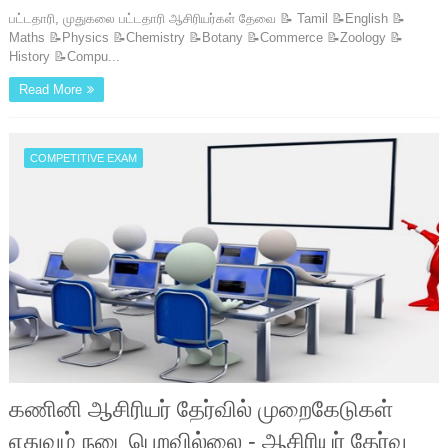
பட்டதாரி, முதுகலை பட்டதாரி ஆசிரியர்கள் தேவை 📝 Tamil 📝English 📝
Maths 📝Physics 📝Chemistry 📝Botany 📝Commerce 📝Zoology 📝
History 📝Compu...
Read More
COMPETITIVE EXAM
கணினி ஆசிரியர் தேர்வில் முறைகேடுகள்
எதுவும் நடைபெறவில்லை - ஆசிரியர் தேர்வு