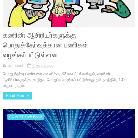
கணினி ஆசிரியர்களுக்கு
பொதுத்தேர்வுக்கான பணிகள்
வழங்கப்பட்டுள்ளன
Satheesh
7 years ago
பொது தேர்வு பணிகளை கவனிக்க, 32 மாவட்டங்களிலும், கணினி
ஆசிரியர்களுக்கு, கூடுதல் பொறுப்பு வழங்கப் பட்டுள்ளது.தமிழகத்தில், 10ம்
வகுப்பு முதல்...
Read More
COMPETITIVE EXAM