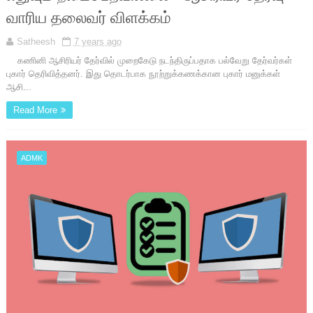
வாரிய தலைவர் விளக்கம்
Satheesh
7 years ago
கணினி ஆசிரியர் தேர்வில் முறைகேடு நடந்திருப்பதாக பல்வேறு தேர்வர்கள்
புகார் தெரிவித்தனர். இது தொடர்பாக நூற்றுக்கணக்கான புகார் மனுக்கள்
ஆசி...
Read More
ADMK