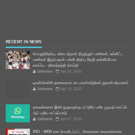
RECENT IN NEWS
பொதுத்தேர்வு, விடைத்தாள் திருத்தும் பணிகள், உள்ளிட்ட
பணிகள் இருப்பதால் பள்ளி திறப்பு தேதி தள்ளிப்போக
வாய்ப்பு - தினத்தந்தி செய்தி
Unknown
Apr 16, 2020
டிஎன்பிஎஸ்சி தலைவராக கா.பாலச்சந்திரன் ஐஏஎஸ் நியமனம்
Unknown
Apr 13, 2020
தகவல்களை இனி ஒருவருக்கு மட்டுமே பகிர முடியும் வாட்ஸ்
ஆப் புதிய கட்டுப்பாடு
Satheesh
Apr 07, 2020
INO - 4800 என பெயரிடப்பட்ட கொரானா வைரசுக்கான