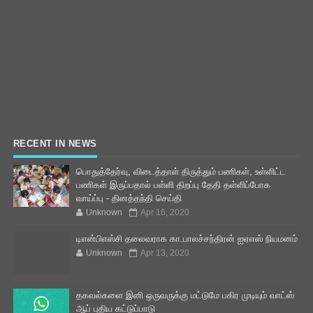
RECENT IN NEWS
பொதுத்தேர்வு, விடைத்தாள் திருத்தும் பணிகள், உள்ளிட்ட
பணிகள் இருப்பதால் பள்ளி திறப்பு தேதி தள்ளிப்போக
வாய்ப்பு - தினத்தந்தி செய்தி
Unknown
Apr 16, 2020
டிஎன்பிஎஸ்சி தலைவராக கா.பாலச்சந்திரன் ஐஏஎஸ் நியமனம்
Unknown
Apr 13, 2020
தகவல்களை இனி ஒருவருக்கு மட்டுமே பகிர முடியும் வாட்ஸ்
ஆப் புதிய கட்டுப்பாடு