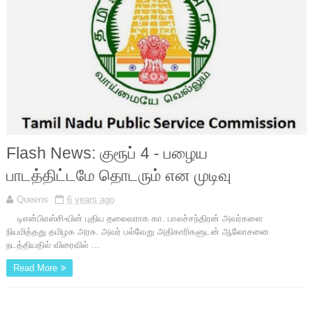
Flash News: குரூப் 4 - பழைய
பாடத்திட்டமே தொடரும் என முடிவு
Queens
6 years ago
டிஎன்பிஎஸ்சி-யின் புதிய தலைவராக கா. பாலச்சந்திரன் அவர்களை
நியமித்தது தமிழக அரசு. அவர் பல்வேறு அதிகாரிகளுடன் ஆலோசனை
நடத்தியதில் விரைவில் ...
Read More