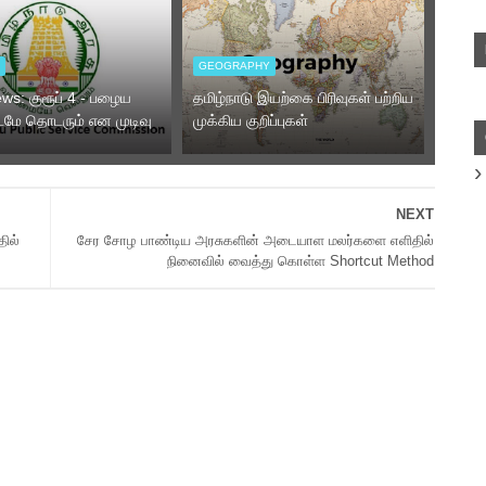
V
GEOGRAPHY
ws: குரூப் 4 - பழைய
தமிழ்நாடு இயற்கை பிரிவுகள் பற்றிய
்டமே தொடரும் என முடிவு
முக்கிய குறிப்புகள்
NEXT
ில்
சேர சோழ பாண்டிய அரசுகளின் அடையாள மலர்களை எளிதில்
நினைவில் வைத்து கொள்ள Shortcut Method