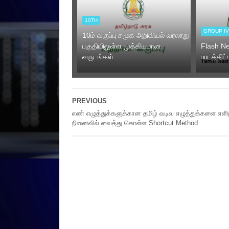
10TH
GROUP I
10ம் வகுப்பு சமூக அறிவியல் வரலாறு
பகுதியிலுள்ள முக்கியமான
Flash Ne
வருடங்கள்
பாடத்திட
PREVIOUS
எண் எழுத்துக்களுக்கான தமிழ் வடிவ எழுத்துக்களை எளித
நினைவில் வைத்து கொள்ள Shortcut Method