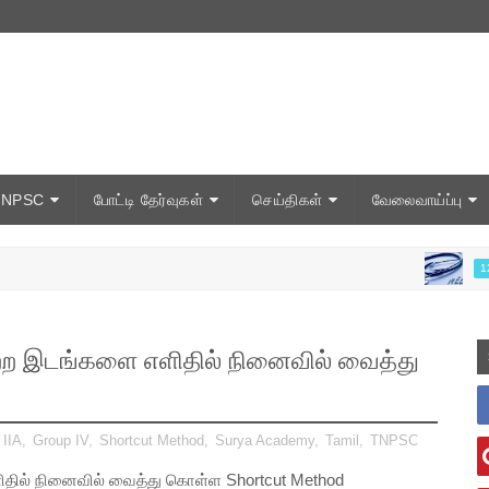
TNPSC
போட்டி தேர்வுகள்
செய்திகள்
வேலைவாய்ப்பு
இலவச
12TH
்ற இடங்களை எளிதில் நினைவில் வைத்து
 IIA
,
Group IV
,
Shortcut Method
,
Surya Academy
,
Tamil
,
TNPSC
தில் நினைவில் வைத்து கொள்ள Shortcut Method