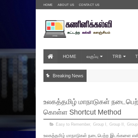
HOME
ABOUT US
CONTACT US
HOME
வகுப்பு
TRB
Breaking News
உலகத்தமிழ் மாநாடுகள் நடைபெற
கொள்ள Shortcut Method
Easy to Remember
,
Group I
,
Group II
,
Group
உலகத்தமிழ் மாநாடுகள் நடைபெற்ற இடங்களை எளி