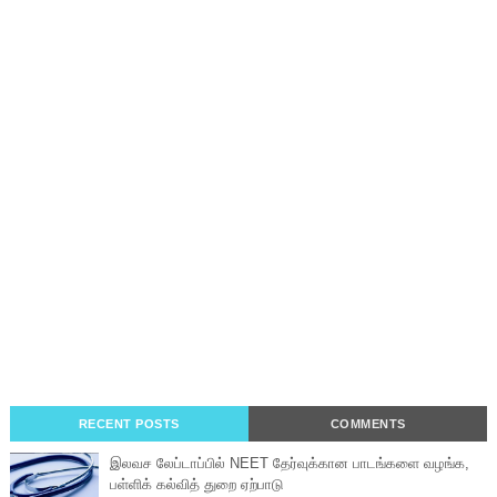
RECENT POSTS
COMMENTS
இலவச லேப்டாப்பில் NEET தேர்வுக்கான பாடங்களை வழங்க,
பள்ளிக் கல்வித் துறை ஏற்பாடு