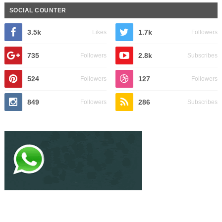
SOCIAL COUNTER
3.5k
1.7k
Likes
Followers
735
2.8k
Followers
Subscribes
524
127
Followers
Followers
849
286
Followers
Subscribes